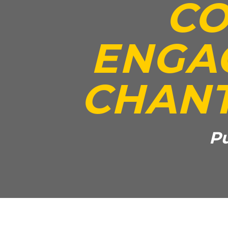
CO
ENGA
CHANT
Pu