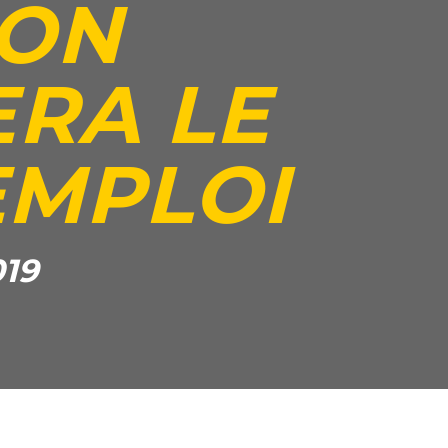
ION
RA LE
EMPLOI
019