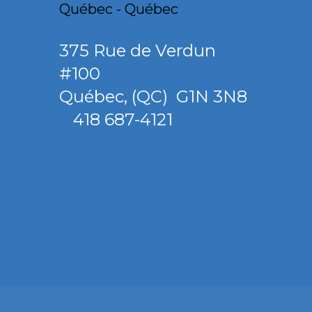
375 Rue de Verdun
#100
Québec
,
(QC)
G1N 3N8
418 687-4121