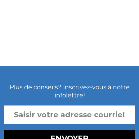
Courriel
Facebook
Lin
presse
Plus de conseils? Inscrivez-vous à notre
infolettre!
SAISIR
VOTRE
ADRESSE
COURRIEL