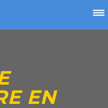
Ouvri
le
men
TROUVER MA JOB
E
RE EN