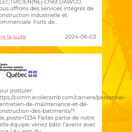
LECTRICIEN(NE) Chez DAWCO,
ous offrons des services intégrés de
onstruction industrielle et
ommerciale. Forts de...
ire la suite
2024-06-03
our postuler:
ttps://comm.ecolecsmb.com/carriere/personnel-
entretien-de-maintenance-et-de-
onstruction-des-batiments/?
de_poste=1334 Faites partie de notre
elle équipe, venez bâtir l’avenir avec
ous ! Au sein du...