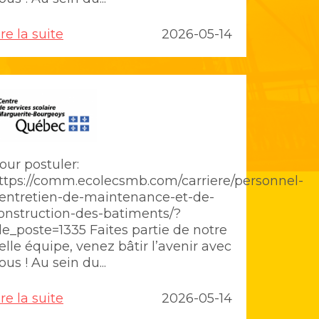
ire la suite
2026-05-14
our postuler:
ttps://comm.ecolecsmb.com/carriere/personnel-
entretien-de-maintenance-et-de-
onstruction-des-batiments/?
de_poste=1335 Faites partie de notre
elle équipe, venez bâtir l’avenir avec
ous ! Au sein du...
ire la suite
2026-05-14