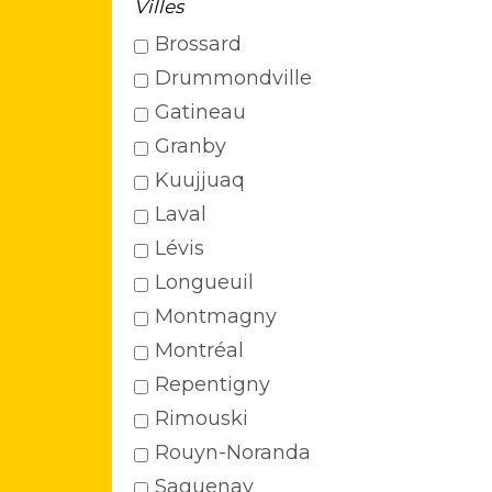
Villes
Brossard
Drummondville
Gatineau
Granby
Kuujjuaq
Laval
Lévis
Longueuil
Montmagny
Montréal
Repentigny
Rimouski
Rouyn-Noranda
Saguenay