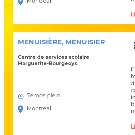
Montréal
L
MENUISIÈRE, MENUISIER
Centre de services scolaire
Marguerite-Bourgeoys
P
h
d
c
Temps plein
i
b
Montréal
n
L