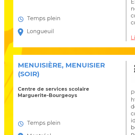
É
n
c
Temps plein
c
Longueuil
L
MENUISIÈRE, MENUISIER
(SOIR)
Centre de services scolaire
P
Marguerite-Bourgeoys
h
d
c
i
Temps plein
b
n