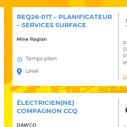
REQ26-017 – PLANIFICATEUR
– SERVICES SURFACE
Mine Raglan
P
S
P
Temps plein
e
Laval
L
ÉLECTRICIEN(NE)
COMPAGNON CCQ
DAWCO