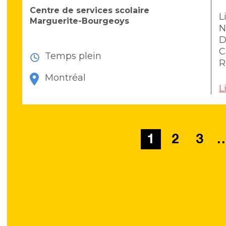
Centre de services scolaire
L
Marguerite-Bourgeoys
N
D
C
Temps plein
R
Montréal
L
1
2
3