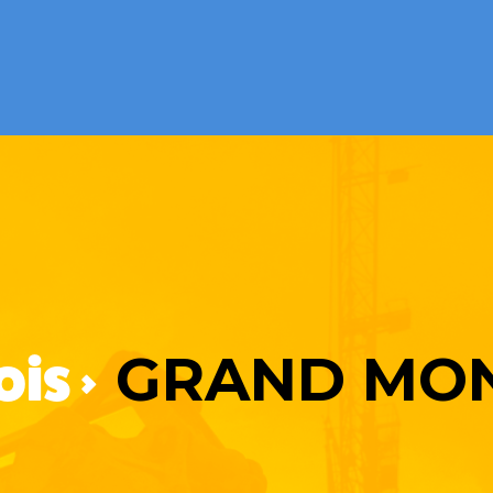
GRAND MO
is >