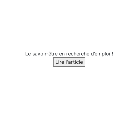
Le savoir-être en recherche d’emploi !
Lire l'article
Journée mondiale du mot de passe
Lire l'article
Attention à la liste d’épicerie d’employeurs !
Lire l'article
Êtes-vous ponctuel.le ?
Lire l'article
Offrir ses services en personne : encore à la mode !
Lire l'article
Pour un CV qui se démarque!