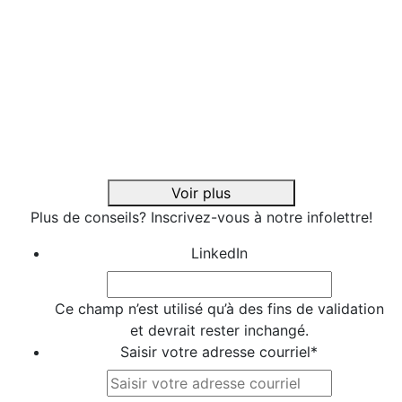
Lire l'article
La boîte vocale !
Lire l'article
Le Curriculum Vitae
Lire l'article
L’entrevue d’embauche (3e partie)
Lire l'article
Voir plus
Plus de conseils? Inscrivez-vous à notre infolettre!
LinkedIn
Ce champ n’est utilisé qu’à des fins de validation
et devrait rester inchangé.
Saisir votre adresse courriel
*