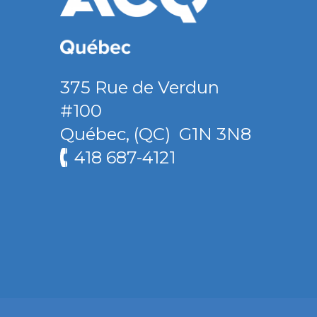
375 Rue de Verdun
#100
Québec
,
(QC)
G1N 3N8
418 687-4121