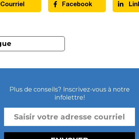
Courriel
Facebook
Lin
gue
Plus de conseils? Inscrivez-vous à notre
infolettre!
SAISIR
VOTRE
ADRESSE
COURRIEL