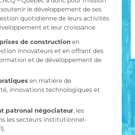
 L’ACQ – Québec a donc pour mission
nt soutenir le développement de ses
stion quotidienne de leurs activités
développement et leur croissance.
eprises de construction
en
stion innovateurs et en offrant des
 formation et de développement de
pratiques
en matière de
ité, innovations technologiques et
nt patronal négociateur
, les
 les secteurs institutionnel-
).