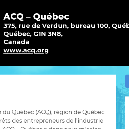
ACQ – Québec
375, rue de Verdun, bureau 100, Qué
Québec, G1N 3N8,
Canada
www.acq.org
on du Québec (ACQ), région de Québec
rêts des entrepreneurs de l’industrie