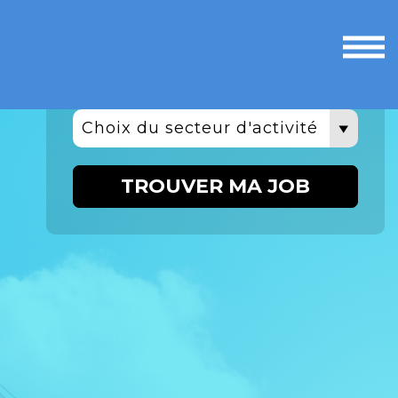
Ouvri
le
men
Choix du secteur d'activité
TROUVER MA JOB