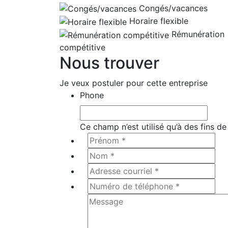
Congés/vacances
Horaire flexible
Rémunération
compétitive
Nous trouver
Je veux postuler pour cette entreprise
Phone
Ce champ n’est utilisé qu’à des fins de
Prénom
*
*
Nom
*
*
Adresse
courriel
Numéro
*
*
de
Message
*
téléphone
*
*