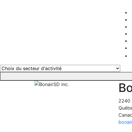
Bo
2240 
Québe
Cana
bonai