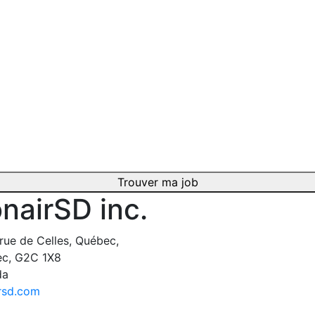
Trouver ma job
nairSD inc.
rue de Celles, Québec,
c, G2C 1X8
da
rsd.com