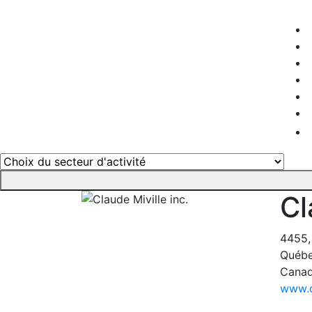
Cl
4455,
Québe
Cana
www.c