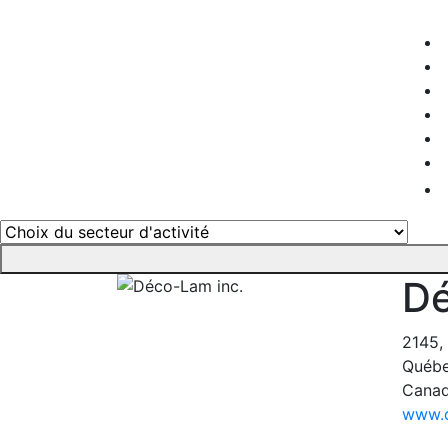
Dé
2145, 
Québe
Cana
www.d