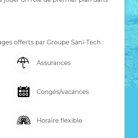
ages offerts par Groupe Sani-Tech :
Assurances
Congés/vacances
Horaire flexible