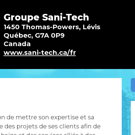
Groupe Sani-Tech
1450 Thomas-Powers, Lévis
Québec, G7A 0P9
Canada
www.sani-tech.ca/fr
n de mettre son expertise et sa
 des projets de ses clients afin de