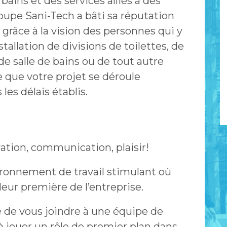
 bains et des services alliés à des
oupe Sani-Tech a bâti sa réputation
 grâce à la vision des personnes qui y
nstallation de divisions de toilettes, de
 de salle de bains ou de tout autre
e que votre projet se déroule
les délais établis.
ation, communication, plaisir!
ironnement de travail stimulant où
aleur première de l’entreprise.
é de vous joindre à une équipe de
 jouer un rôle de premier plan dans