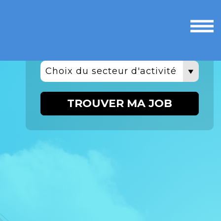
Ouvri
le
men
Choix du secteur d'activité
TROUVER MA JOB