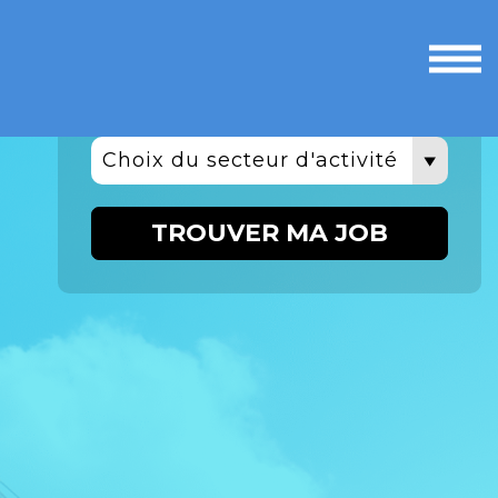
Ouvri
le
men
Choix du secteur d'activité
TROUVER MA JOB