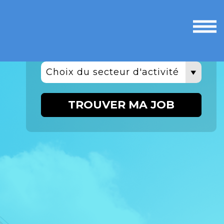
Ouvri
le
men
Choix du secteur d'activité
TROUVER MA JOB