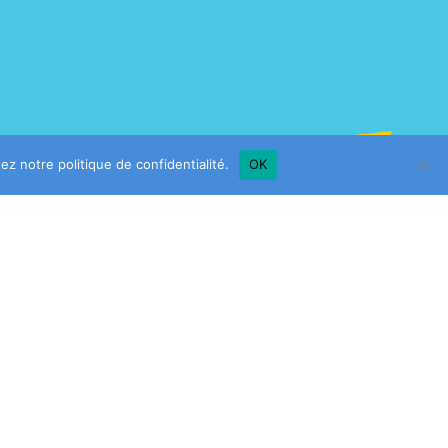
ltez notre
politique de confidentialité
.
OK
Entreprises