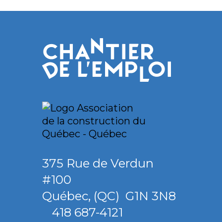
Retour au blo
375 Rue de Verdun
#100
Québec
,
(QC)
G1N 3N8
418 687-4121