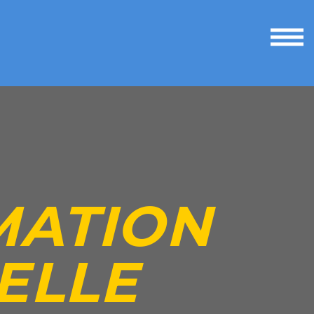
Ouvri
le
men
TROUVER MA JOB
MATION
ELLE