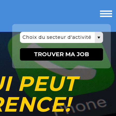
Ouvri
le
men
Choix du secteur d'activité
TROUVER MA JOB
I PEUT
RENCE!