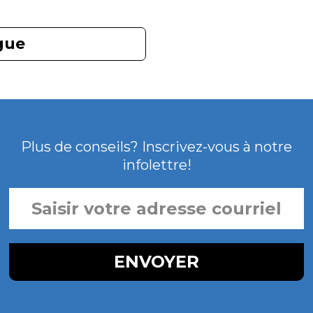
gue
Plus de conseils? Inscrivez-vous à notre
infolettre!
SAISIR
VOTRE
ADRESSE
COURRIEL