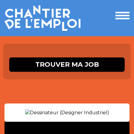
Ouvri
le
men
TROUVER MA JOB