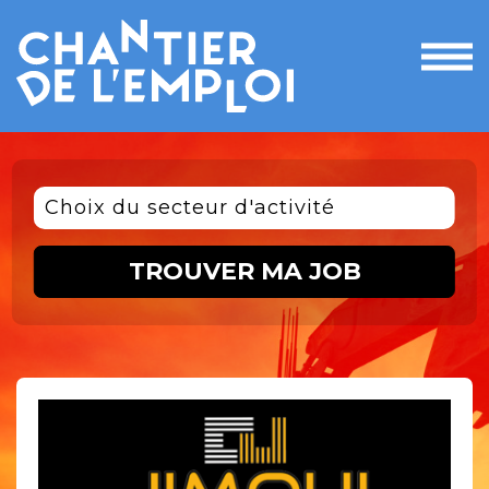
Ouvri
le
men
Choix du secteur d'activité
TROUVER MA JOB