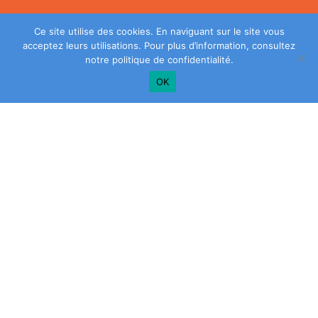
Ce site utilise des cookies. En naviguant sur le site vous
acceptez leurs utilisations. Pour plus d’information, consultez
notre
politique de confidentialité
.
OK
Plus de conseils? Inscrivez-vous à notre
infolettre!
SAISIR
VOTRE
ADRESSE
COURRIEL