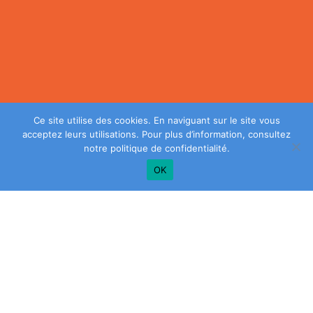
Ce site utilise des cookies. En naviguant sur le site vous
acceptez leurs utilisations. Pour plus d’information, consultez
notre
politique de confidentialité
.
OK
Plus de conseils? Inscrivez-vous à notre