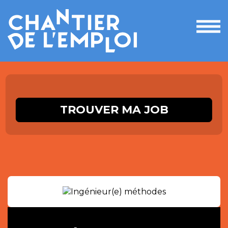
Ouvri
le
men
TROUVER MA JOB