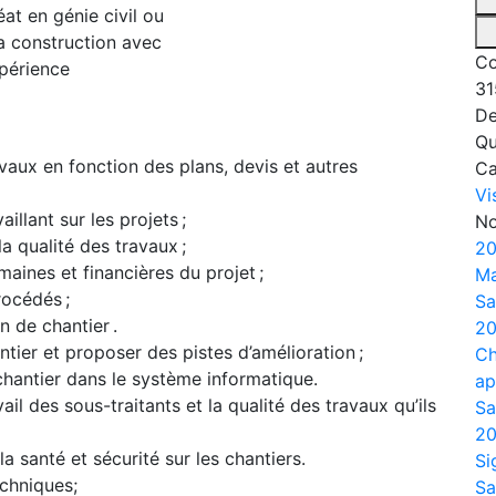
at en génie civil ou
a construction avec
Co
xpérience
31
De
Qu
ravaux en fonction des plans, devis et autres
C
Vi
illant sur les projets ;
No
a qualité des travaux ;
20
maines et financières du projet ;
Ma
rocédés ;
Sa
n de chantier .
20
tier et proposer des pistes d’amélioration ;
Ch
chantier dans le système informatique.
ap
ail des sous-traitants et la qualité des travaux qu’ils
Sa
20
a santé et sécurité sur les chantiers.
Si
echniques;
Sa