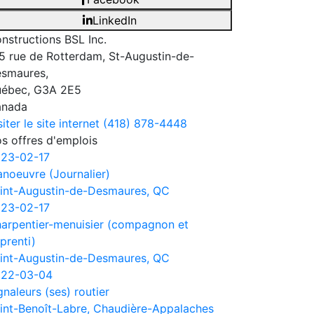
LinkedIn
nstructions BSL Inc.
5 rue de Rotterdam, St-Augustin-de-
smaures,
ébec, G3A 2E5
anada
siter le site internet
(418) 878-4448
s offres d'emplois
23-02-17
noeuvre (Journalier)
int-Augustin-de-Desmaures, QC
23-02-17
arpentier-menuisier (compagnon et
prenti)
int-Augustin-de-Desmaures, QC
22-03-04
gnaleurs (ses) routier
int-Benoît-Labre, Chaudière-Appalaches