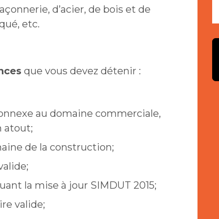
onnerie, d’acier, de bois et de
qué, etc.
nces
que vous devez détenir :
 connexe au domaine commerciale,
n atout;
ine de la construction;
alide;
uant la mise à jour SIMDUT 2015;
re valide;