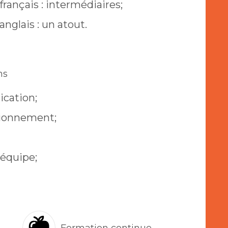
français : intermédiaires;
anglais : un atout.
ns
cation;
ctionnement;
 équipe;
Formation continue