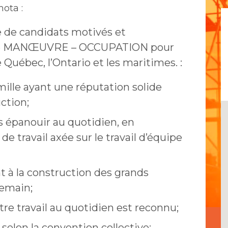
ota :
e de candidats motivés et
e de MANŒUVRE – OCCUPATION pour
e Québec, l’Ontario et les maritimes. :
ille ayant une réputation solide
uction;
s épanouir au quotidien, en
 travail axée sur le travail d’équipe
t à la construction des grands
demain;
tre travail au quotidien est reconnu;
 selon la convention collective;