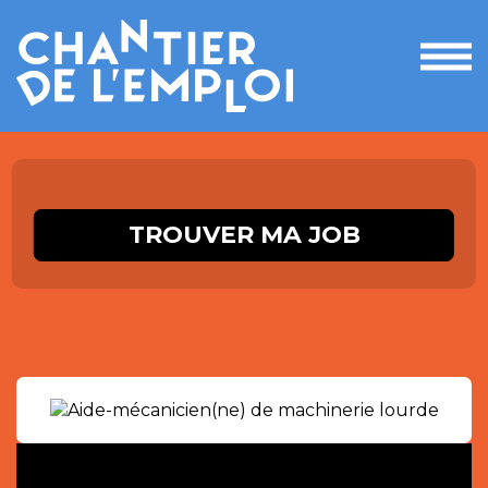
Ouvri
le
men
TROUVER MA JOB