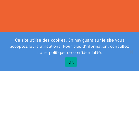
Ce site utilise des cookies. En naviguant sur le site vous
acceptez leurs utilisations. Pour plus d’information, consultez
notre
politique de confidentialité
.
OK
Plus de conseils? Inscrivez-vous à notre
infolettre!
SAISIR
VOTRE