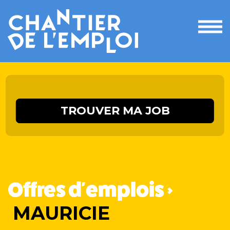
Ouvri
le
men
TROUVER MA JOB
Offres d'emplois >
MAURICIE