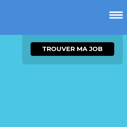
Ouvri
le
men
TROUVER MA JOB