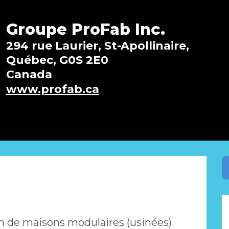
Groupe ProFab Inc.
294 rue Laurier, St-Apollinaire,
Québec, G0S 2E0
Canada
www.profab.ca
ion de maisons modulaires (usinées)