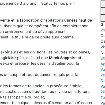
expérience
3 à 5 ans
Statut
Temps plein
 vente et la fabrication d’habitations usinées haut de
Gr
el dynamique et compétent afin de compléter son
29
s un environnement de développement
Qu
client, le titulaire de ce poste aura comme
C
Vi
extérieurs et les divisions, les poutres et colonnes,
No
logiciels spécialisés tel que
Mitek Sapphire et
20
les-ci et préparer les dessins d’atelier pour la
Ag
Va
stes de coupe et tout document requis pour la
20
De
les fermes de toit selon la procédure établie;
Va
 ne cache aucun défaut tant au niveau de la toiture,
20
e faisant partie du projet;
Te
ement technique – dessins d’exécution afin d’assurer
Va