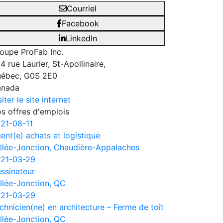
Courriel
Facebook
LinkedIn
oupe ProFab Inc.
4 rue Laurier, St-Apollinaire,
ébec, G0S 2E0
anada
siter le site internet
s offres d'emplois
21-08-11
ent(e) achats et logistique
llée-Jonction, Chaudière-Appalaches
21-03-29
ssinateur
llée-Jonction, QC
21-03-29
chnicien(ne) en architecture – Ferme de toît
llée-Jonction, QC