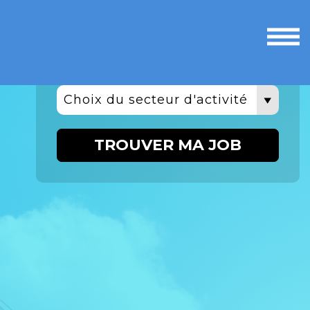
Ouvri
le
men
Choix du secteur d'activité
TROUVER MA JOB