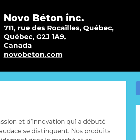
Novo Béton inc.
711, rue des Rocailles, Québec,
Québec, G2J 1A9,
Canada
novobeton.com
assion et d’innovation qui a débuté
 l’audace se distinguent. Nos produits