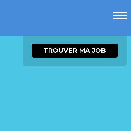
Ouvri
le
men
TROUVER MA JOB