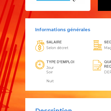
Informations générales
SALAIRE
SE
Selon décret
Maç
TYPE D'EMPLOI
QUA
REQ
Jour
Soir
DE
Nuit
Description