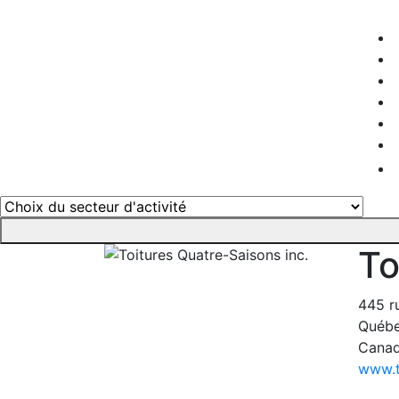
To
445 r
Québe
Cana
www.t