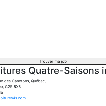
Trouver ma job
itures Quatre-Saisons i
ue des Canetons, Québec,
c, G2E 5X6
da
oitures4s.com