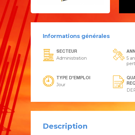
Informations générales
SECTEUR
ANN
Administration
5 a
per
TYPE D'EMPLOI
QUA
REQ
Jour
DEP
Description