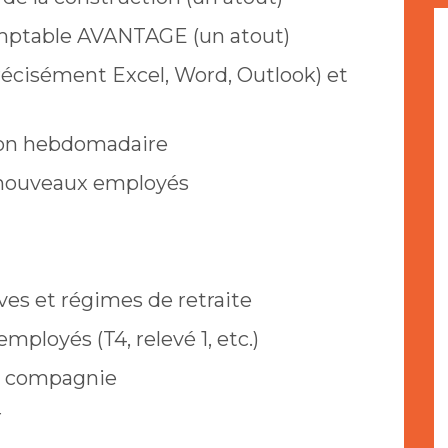
omptable AVANTAGE (un atout)
précisément Excel, Word, Outlook) et
çon hebdomadaire
 nouveaux employés
ives et régimes de retraite
mployés (T4, relevé 1, etc.)
la compagnie
r