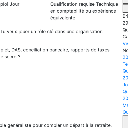
ploi
Jour
Qualification requise
Technique
en comptabilité ou expérience
Br
équivalente
29
Qu
 Tu veux jouer un rôle clé dans une organisation
C
Vi
plet, DAS, conciliation bancaire, rapports de taxes,
No
e secret?
20
Te
Qu
20
Jo
Qu
20
Ma
Qu
e généraliste pour combler un départ à la retraite.