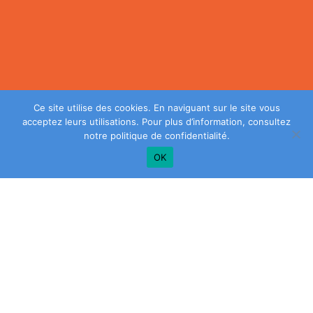
Ce site utilise des cookies. En naviguant sur le site vous
acceptez leurs utilisations. Pour plus d’information, consultez
notre
politique de confidentialité
.
OK
Plus de conseils? Inscrivez-vous à notre
infolettre!