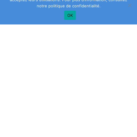
notre
politique de confidentialité
.
OK
Plus de conseils? Inscrivez-vous à notre
infolettre!
SAISIR
VOTRE
ADRESSE
COURRIEL