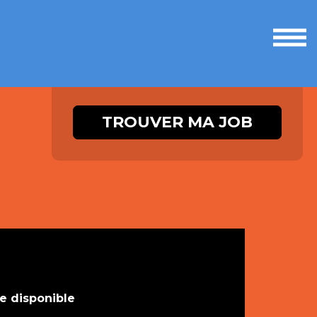
Ouvri
le
men
TROUVER MA JOB
te disponible