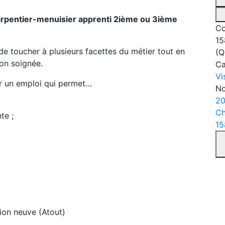
rpentier-menuisier apprenti 2i
ème
ou 3
ième
Co
15
de toucher à plusieurs facettes du métier tout en
(Q
ion soignée.
C
Vi
our un emploi qui permet…
No
20
Ch
te ;
15
ion neuve (Atout)