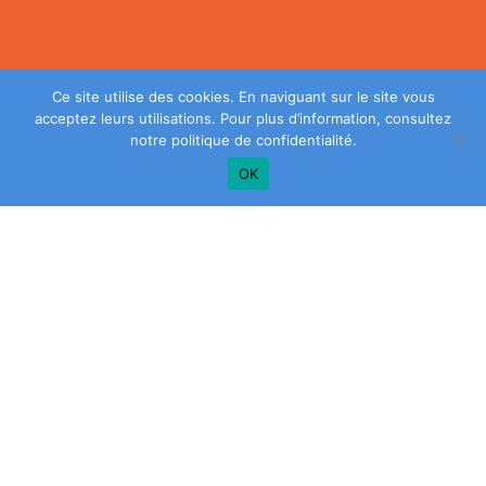
Ce site utilise des cookies. En naviguant sur le site vous
acceptez leurs utilisations. Pour plus d’information, consultez
notre
politique de confidentialité
.
OK
Plus de conseils? Inscrivez-vous à notre
infolettre!
SAISIR
VOTRE
ADRESSE
COURRIEL