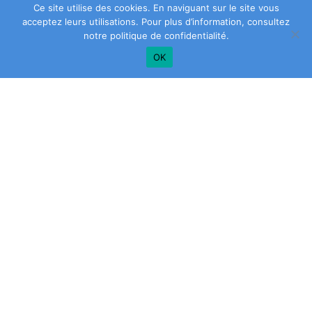
Ce site utilise des cookies. En naviguant sur le site vous
acceptez leurs utilisations. Pour plus d’information, consultez
notre
politique de confidentialité
.
OK
Plus de conseils? Inscrivez-vous à notre
infolettre!
SAISIR
VOTRE
ADRESSE
COURRIEL