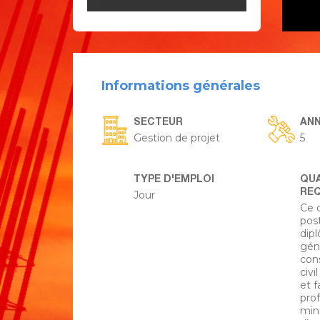
Informations générales
SECTEUR
ANN
Gestion de projet
5
TYPE D'EMPLOI
QUA
REQ
Jour
Ce q
pos
dip
gén
con
civi
et f
prof
min