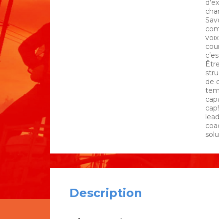
d’e
cha
Savo
com
voix
cour
c’es
Être
str
de 
temp
cap
cap
lea
coa
sol
Description