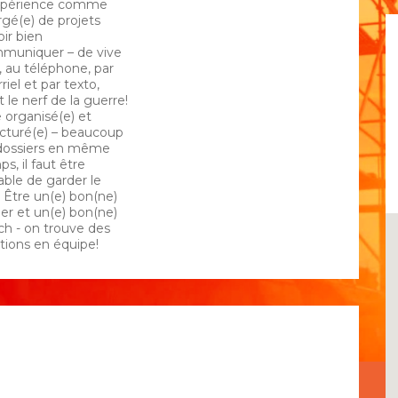
xpérience comme
rgé(e) de projets
ir bien
muniquer – de vive
, au téléphone, par
riel et par texto,
t le nerf de la guerre!
 organisé(e) et
ucturé(e) – beaucoup
dossiers en même
s, il faut être
able de garder le
! Être un(e) bon(ne)
der et un(e) bon(ne)
ch - on trouve des
utions en équipe!