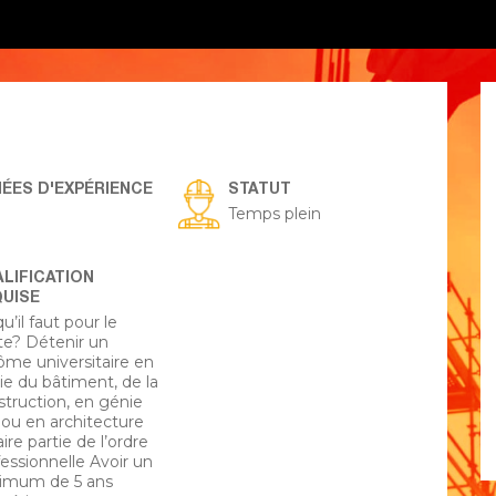
ÉES D'EXPÉRIENCE
STATUT
Temps plein
LIFICATION
UISE
u’il faut pour le
te? Détenir un
lôme universitaire en
ie du bâtiment, de la
struction, en génie
l ou en architecture
aire partie de l’ordre
essionnelle Avoir un
imum de 5 ans