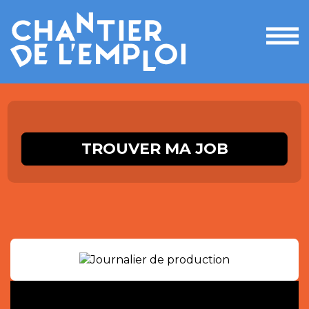
Ouvri
le
men
TROUVER MA JOB