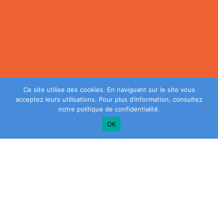
Ce site utilise des cookies. En naviguant sur le site vous
acceptez leurs utilisations. Pour plus d’information, consultez
notre
politique de confidentialité
.
OK
Plus de conseils? Inscrivez-vous à notre