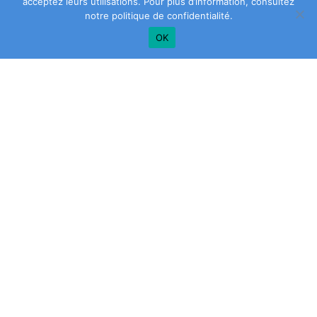
acceptez leurs utilisations. Pour plus d’information, consultez
notre
politique de confidentialité
.
OK
Plus de conseils? Inscrivez-vous à notre
infolettre!
SAISIR
VOTRE
ADRESSE
COURRIEL