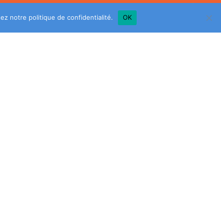
ltez notre
politique de confidentialité
.
OK
Entreprises
Régions
d’emplois
À propos