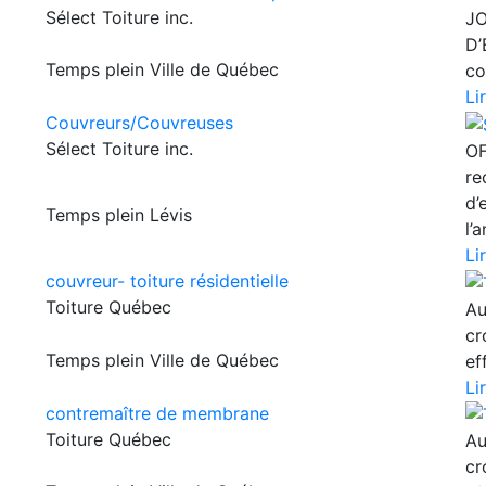
Sélect Toiture inc.
JO
D’
Temps plein
Ville de Québec
co
Li
Couvreurs/Couvreuses
Sélect Toiture inc.
OF
re
d’
Temps plein
Lévis
l’a
Li
couvreur- toiture résidentielle
Toiture Québec
Au
cr
Temps plein
Ville de Québec
ef
Li
contremaître de membrane
Toiture Québec
Au
cr