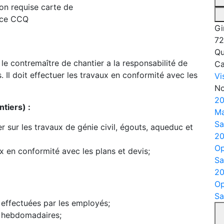
ion requise
carte de
ce CCQ
Gi
72
Qu
le contremaître de chantier a la responsabilité de
C
s. Il doit effectuer les travaux en conformité avec les
Vi
No
20
tiers) :
Ma
Sa
ier sur les travaux de génie civil, égouts, aqueduc et
20
Op
x en conformité avec les plans et devis;
Sa
20
Op
Sa
s effectuées par les employés;
s hebdomadaires;