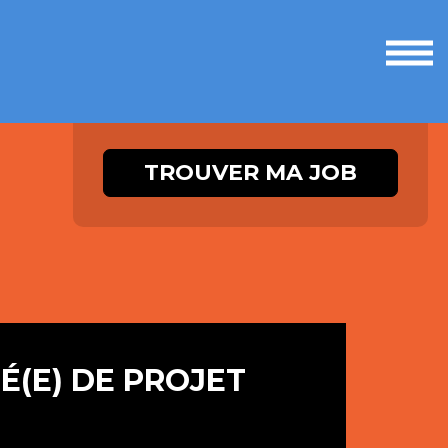
Ouvri
le
men
TROUVER MA JOB
É(E) DE PROJET