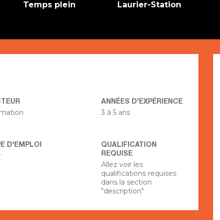
Temps plein
Laurier-Station
CTEUR
ANNÉES D'EXPÉRIENCE
imation
3 à 5 ans
E D'EMPLOI
QUALIFICATION
REQUISE
r
Allez voir les
qualifications requises
dans la section
"description"