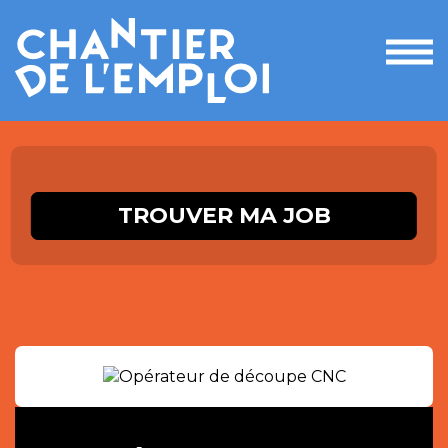
Ouvri
le
men
TROUVER MA JOB