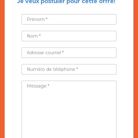
Je veux postuler pour cette offre!
PRÉNOM
*
NOM
*
ADRESSE
COURRIEL
*
NUMÉRO
DE
TÉLÉPHONE
*
MESSAGE
*